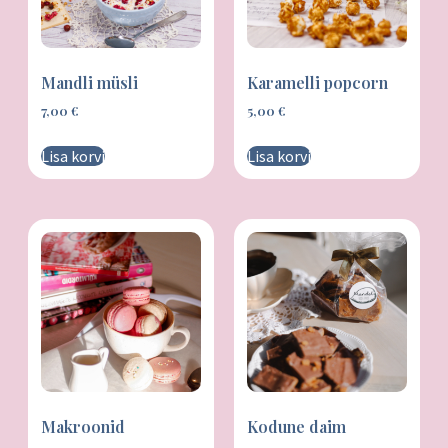
Mandli müsli
Karamelli popcorn
7,00
€
5,00
€
Lisa korvi
Lisa korvi
Makroonid
Kodune daim