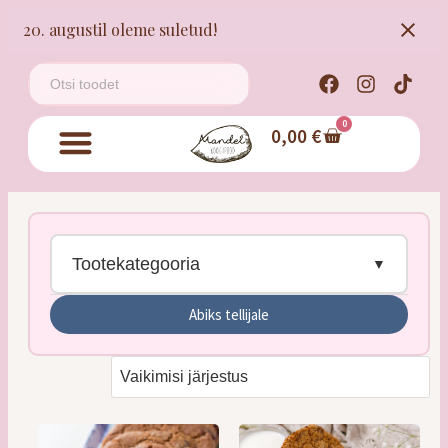
20. augustil oleme suletud!
0
0,00
€
Tootekategooria
Abiks tellijale
Tordid
Kringlid