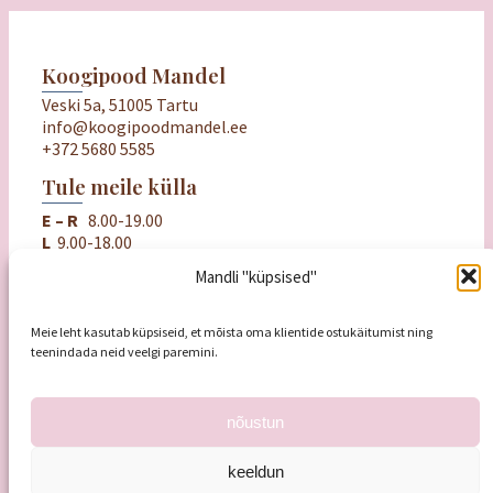
Koogipood Mandel
Veski 5a, 51005 Tartu
info@koogipoodmandel.ee
+372 5680 5585
Tule meile külla
E – R
8.00-19.00
L
9.00-18.00
P
puhkame
Mandli "küpsised"
Oluline
Ostu- ja müügitingimused
Meie leht kasutab küpsiseid, et mõista oma klientide ostukäitumist ning
Privaatsuspoliitika
teenindada neid veelgi paremini.
Mandli kinkekaart
nõustun
keeldun