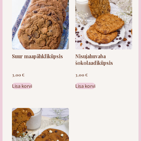
Saiakesed
Leivad / saiad
Suur maapähkliküpsis
Nisujahuvaba
šokolaadiküpsis
Quiched
3,00
€
3,00
€
Lisa korvi
Lisa korvi
Kõige vabad
Maiustused