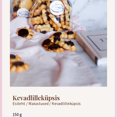
Kevadlilleküpsis
Esileht
/
Maiustused
/ Kevadlilleküpsis
150 g