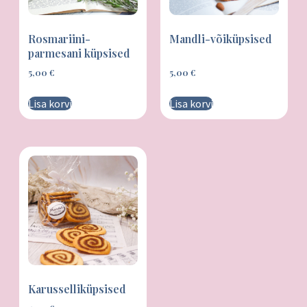
Rosmariini-
Mandli-võiküpsised
parmesani küpsised
5,00
€
5,00
€
Lisa korvi
Lisa korvi
Karusselliküpsised