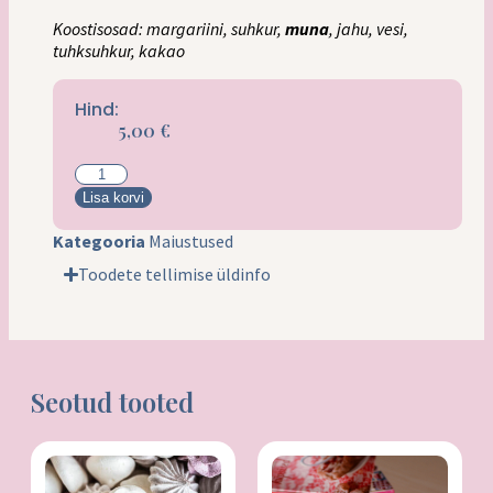
Koostisosad: margariini, suhkur,
muna
, jahu, vesi,
tuhksuhkur, kakao
Hind:
5,00
€
Lisa korvi
Kategooria
Maiustused
Toodete tellimise üldinfo
Seotud tooted