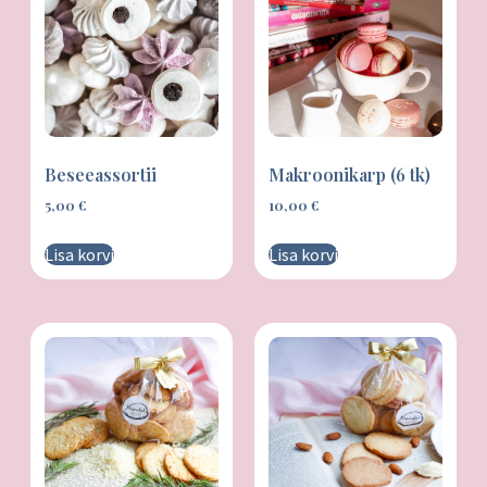
Beseeassortii
Makroonikarp (6 tk)
5,00
€
10,00
€
Lisa korvi
Lisa korvi