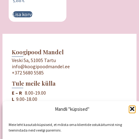
5,00
€
Lisa korvi
Koogipood Mandel
Veski 5a, 51005 Tartu
info@koogipoodmandel.ee
+372 5680 5585
Tule meile külla
E – R
8.00-19.00
L
9.00-18.00
P
puhkame
Mandli "küpsised"
Oluline
Ostu- ja müügitingimused
Meie leht kasutab küpsiseid, et mõista oma klientide ostukäitumist ning
Privaatsuspoliitika
teenindada neid veelgi paremini.
Mandli kinkekaart