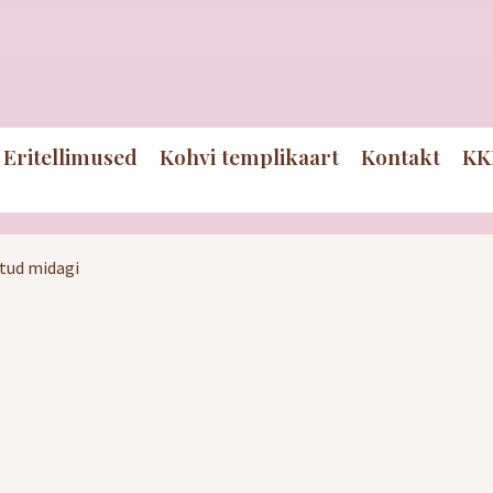
Eritellimused
Kohvi templikaart
Kontakt
KK
itud midagi