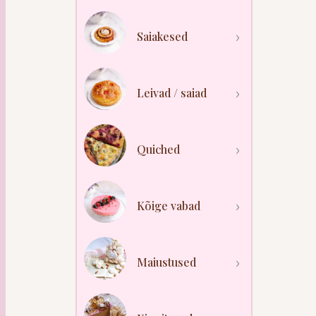
Saiakesed
Leivad / saiad
Quiched
Kõige vabad
Maiustused