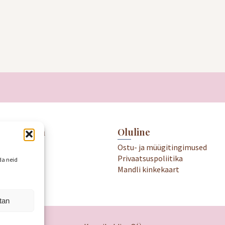
meile külla
Oluline
.00-19.00
Ostu- ja müügitingimused
18.00
Privaatsuspoliitika
da neid
kame
Mandli kinkekaart
tan