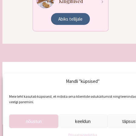
Kingitused
Abiks tellijale
Koogipood Mandel
Tule 
Mandli "küpsised"
E – R
8
Veski 5a, 51005 Tartu
L
9.00-
info@koogipoodmandel.ee
Meie leht kasutab küpsiseid, et mõista oma klientide ostukäitumist ning teeninda
P
puh
+372 5680 5585
veelgi paremini.
nõustun
keeldun
täpsus
Privaatsuspoliitika