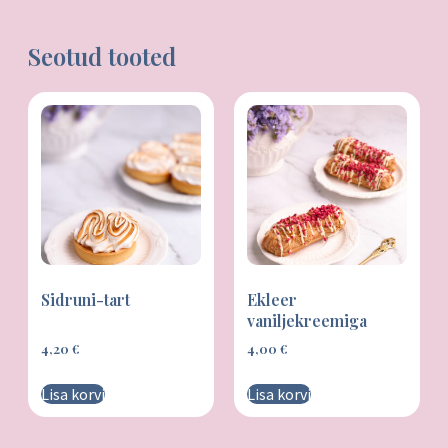
Seotud tooted
Sidruni-tart
Ekleer
vaniljekreemiga
4,20
€
4,00
€
Lisa korvi
Lisa korvi