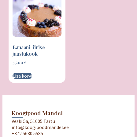
Banaani-iirise-
juustukook
35,00
€
Lisa korvi
Koogipood Mandel
Veski 5a, 51005 Tartu
info@koogipoodmandel.ee
+372 5680 5585