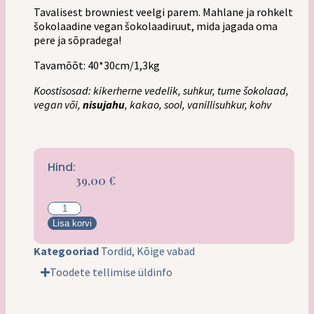
Tavalisest browniest veelgi parem. Mahlane ja rohkelt
šokolaadine vegan šokolaadiruut, mida jagada oma
pere ja sõpradega!
Tavamõõt: 40*30cm/1,3kg
Koostisosad: kikerherne vedelik, suhkur, tume šokolaad,
vegan või,
nisujahu
, kakao, sool, vanillisuhkur, kohv
Hind:
39,00
€
Lisa korvi
Kategooriad
Tordid
,
Kõige vabad
Toodete tellimise üldinfo