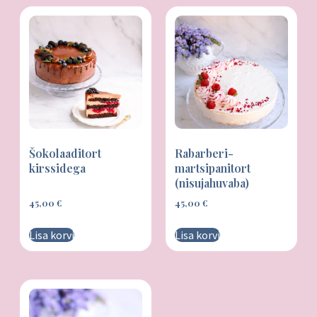
Šokolaaditort
Rabarberi-
kirssidega
martsipanitort
(nisujahuvaba)
45,00
€
45,00
€
Lisa korvi
Lisa korvi