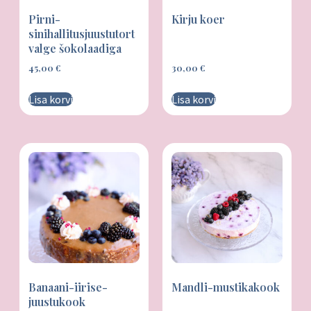
Pirni-
Kirju koer
sinihallitusjuustutort
valge šokolaadiga
45,00
€
30,00
€
Lisa korvi
Lisa korvi
Banaani-iirise-
Mandli-mustikakook
juustukook