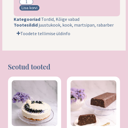
Lisa korvi
Kategooriad
Tordid
,
Kõige vabad
Tootesildid
juustukook
,
kook
,
martsipan
,
rabarber
Toodete tellimise üldinfo
Seotud tooted