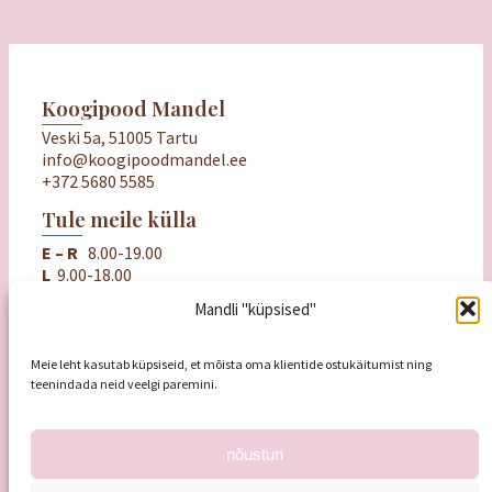
Koogipood Mandel
Veski 5a, 51005 Tartu
info@koogipoodmandel.ee
+372 5680 5585
Tule meile külla
E – R
8.00-19.00
L
9.00-18.00
P
puhkame
Mandli "küpsised"
Oluline
Ostu- ja müügitingimused
Meie leht kasutab küpsiseid, et mõista oma klientide ostukäitumist ning
Privaatsuspoliitika
teenindada neid veelgi paremini.
Mandli kinkekaart
nõustun