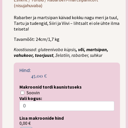
(nisujahuvaba)
Rabarber ja martsipan käivad kokku nagu meri ja tuul,
Tartu ja tudengid, Siiri ja Viivi – lihtsalt ei ole ühte ilma
teiseta!
Tavamõõt: 24cm/1,7 kg
Koostisosad: gluteenivaba küpsis
, või, martsipan,
vahukoor, toorjuust
, želatiin, rabarber, suhkur
Hind:
45,00
€
Makroonid tordi kaunistuseks
Soovin
Vali kogus:
Lisa makroonide hind
0,00 €