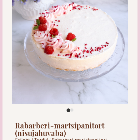
Rabarberi-martsipanitort
(nisujahuvaba)
Esileht
/
Tordid
/ Rabarberi-martsipanitort