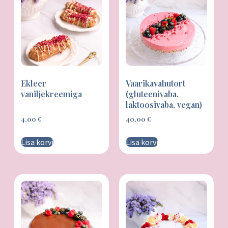
Kingitused
Ekleer
Vaarikavahutort
vaniljekreemiga
(gluteenivaba,
laktoosivaba, vegan)
4,00
€
40,00
€
Lisa korvi
Lisa korvi