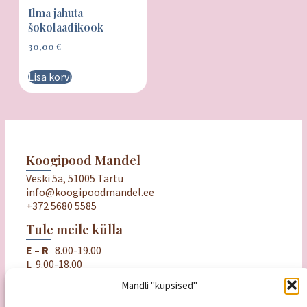
Ilma jahuta
šokolaadikook
30,00
€
Lisa korvi
Koogipood Mandel
Veski 5a, 51005 Tartu
info@koogipoodmandel.ee
+372 5680 5585
Tule meile külla
E – R
8.00-19.00
L
9.00-18.00
P
puhkame
Mandli "küpsised"
Oluline