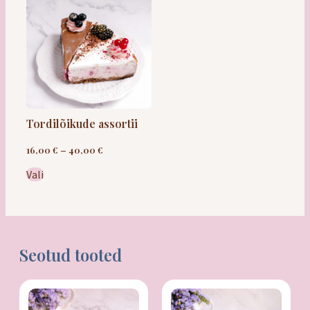
Saiakesed
Leivad / saiad
Tordilõikude assortii
16,00
€
–
40,00
€
Quiched
Vali
Kõige vabad
Seotud tooted
Maiustused