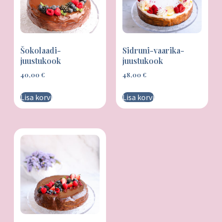
Šokolaadi-
Sidruni-vaarika-
juustukook
juustukook
40,00
€
48,00
€
Lisa korvi
Lisa korvi