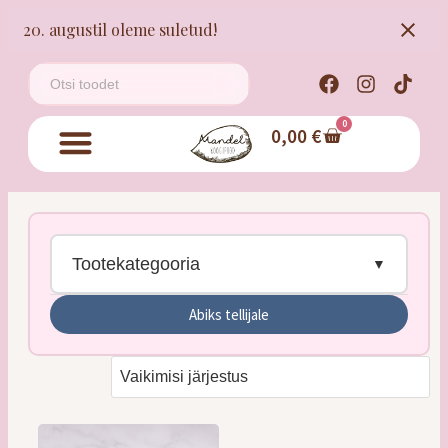
20. augustil oleme suletud!
0
0,00
€
Tootekategooria
Abiks tellijale
Tordid
Kringlid