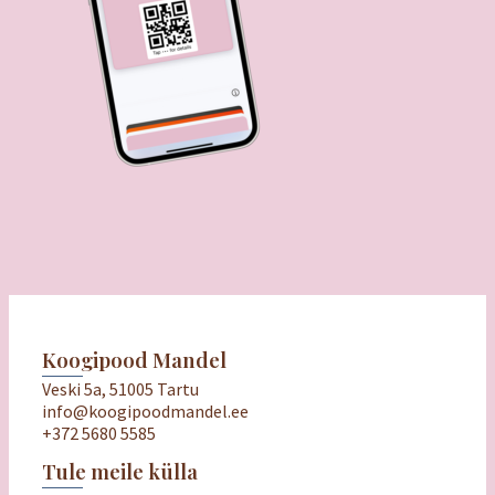
Koogipood Mandel
Veski 5a, 51005 Tartu
info@koogipoodmandel.ee
+372 5680 5585
Tule meile külla