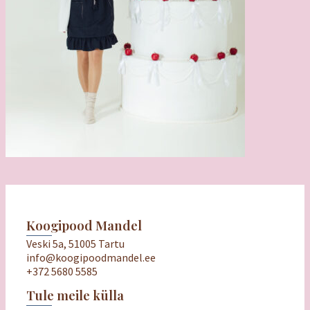
Koogipood Mandel
Veski 5a, 51005 Tartu
info@koogipoodmandel.ee
+372 5680 5585
Tule meile külla