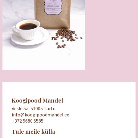
Koogipood Mandel
Veski 5a, 51005 Tartu
info@koogipoodmandel.ee
+372 5680 5585
Tule meile külla