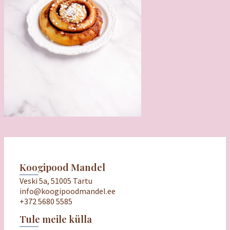
Koogipood Mandel
Veski 5a, 51005 Tartu
info@koogipoodmandel.ee
+372 5680 5585
Tule meile külla