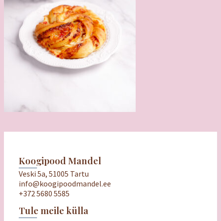
Koogipood Mandel
Veski 5a, 51005 Tartu
info@koogipoodmandel.ee
+372 5680 5585
Tule meile külla