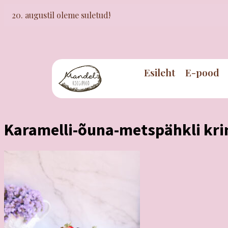
20. augustil oleme suletud!
Esileht
E-pood
Karamelli-õuna-metspähkli kri