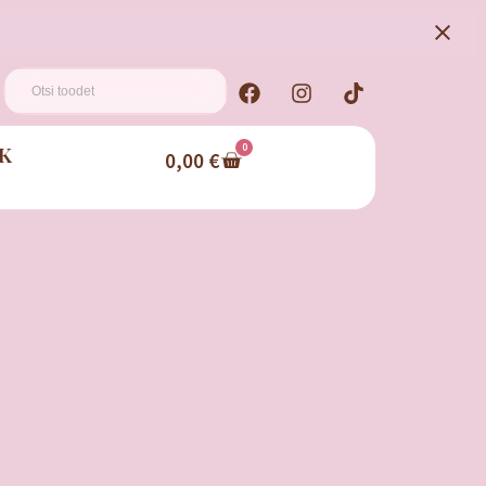
K
0
0,00
€