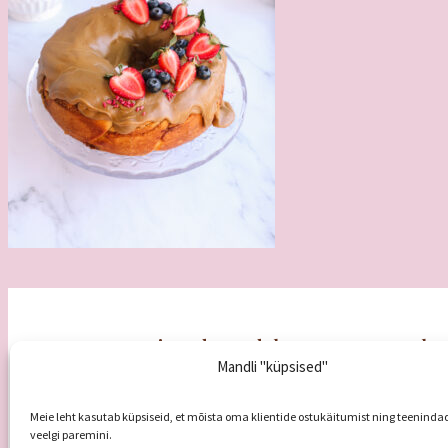
Koogipood Mandel
Tule 
Mandli "küpsised"
E – R
8
Veski 5a, 51005 Tartu
L
9.00-
info@koogipoodmandel.ee
P
puh
+372 5680 5585
Meie leht kasutab küpsiseid, et mõista oma klientide ostukäitumist ning teeninda
veelgi paremini.