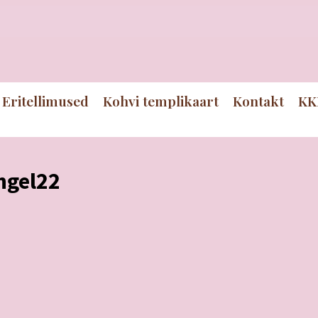
Eritellimused
Kohvi templikaart
Kontakt
KK
ngel22