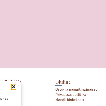
meile külla
Oluline
.00-19.00
Ostu- ja müügitingimused
18.00
Privaatsuspoliitika
kame
da neid
Mandli kinkekaart