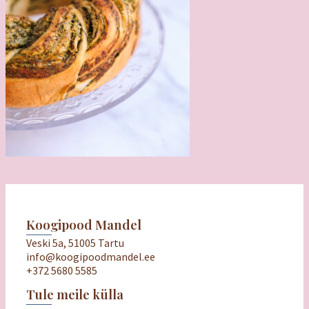
Koogipood Mandel
Veski 5a, 51005 Tartu
info@koogipoodmandel.ee
+372 5680 5585
Tule meile külla