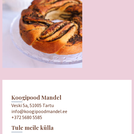
Koogipood Mandel
Veski 5a, 51005 Tartu
info@koogipoodmandel.ee
+372 5680 5585
Tule meile külla