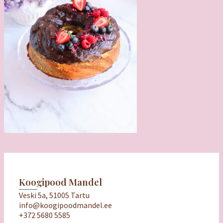
Koogipood Mandel
Veski 5a, 51005 Tartu
info@koogipoodmandel.ee
+372 5680 5585