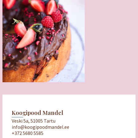
Koogipood Mandel
Veski 5a, 51005 Tartu
info@koogipoodmandel.ee
+372 5680 5585