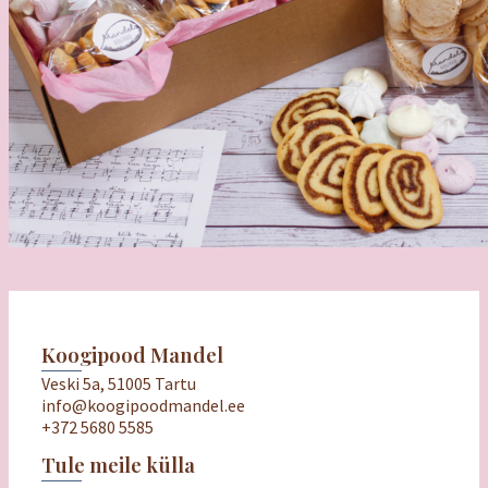
Koogipood Mandel
Veski 5a, 51005 Tartu
info@koogipoodmandel.ee
+372 5680 5585
Tule meile külla