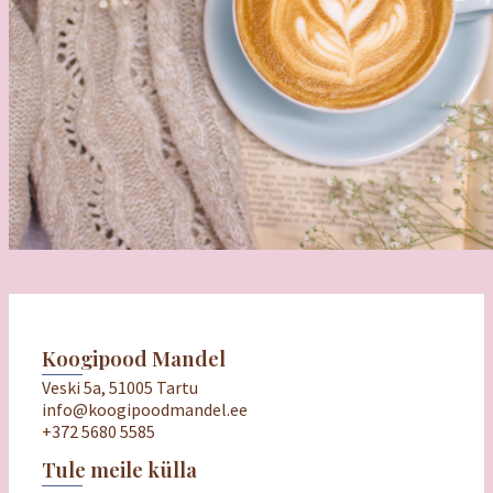
Koogipood Mandel
Veski 5a, 51005 Tartu
info@koogipoodmandel.ee
+372 5680 5585
Tule meile külla