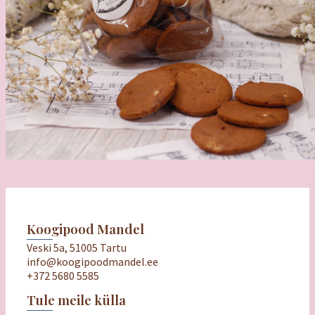
Koogipood Mandel
Veski 5a, 51005 Tartu
info@koogipoodmandel.ee
+372 5680 5585
Tule meile külla