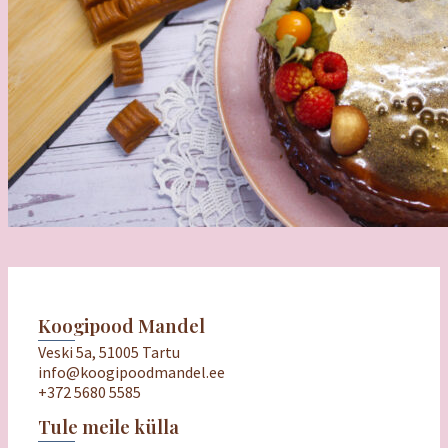
Koogipood Mandel
Veski 5a, 51005 Tartu
info@koogipoodmandel.ee
+372 5680 5585
Tule meile külla