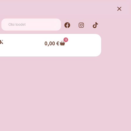
K
0
0,00
€