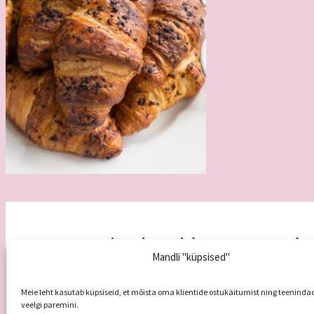
Koogipood Mandel
Tule 
Mandli "küpsised"
E – R
8
Veski 5a, 51005 Tartu
L
9.00-
info@koogipoodmandel.ee
P
puh
+372 5680 5585
Meie leht kasutab küpsiseid, et mõista oma klientide ostukäitumist ning teeninda
veelgi paremini.