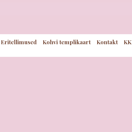
Eritellimused
Kohvi templikaart
Kontakt
KK