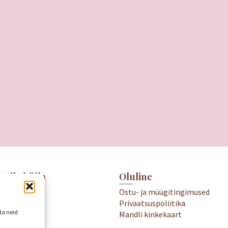
meile külla
Oluline
.00-19.00
Ostu- ja müügitingimused
18.00
Privaatsuspoliitika
kame
da neid
Mandli kinkekaart